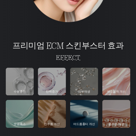
프리미엄 ECM 스킨부스터 효과
EFFECT
수분충전
탄력증가
피부재생
색소침착 개선
모공축소
잔주름 개선
여드름흉터 개선
콜라겐 재생