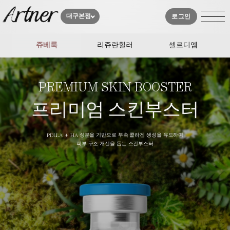
대구본점
로그인
쥬베룩
리쥬란힐러
셀르디엠
PREMIUM SKIN BOOSTER
프리미엄 스킨부스터
PDLLA + HA 성분을 기반으로 부속 콜라겐 생성을 유도하여
피부 구조 개선을 돕는 스킨부스터