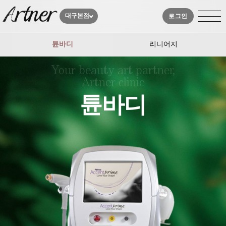
대구본점
로그인
튠바디
리니어지
Your beauty art partner,
Artner clinic
튠바디