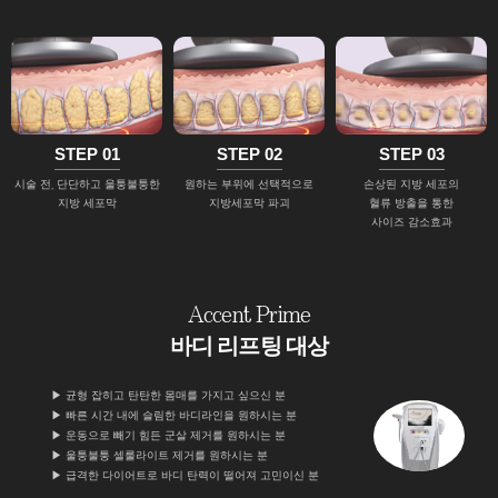
STEP 01
STEP 02
STEP 03
시술 전, 단단하고 울퉁불퉁한
원하는 부위에 선택적으로
손상된 지방 세포의
지방 세포막
지방세포막 파괴
혈류 방출을 통한
사이즈 감소효과
Accent Prime
바디 리프팅 대상
▶ 균형 잡히고 탄탄한 몸매를 가지고 싶으신 분
▶ 빠른 시간 내에 슬림한 바디라인을 원하시는 분
▶ 운동으로 빼기 힘든 군살 제거를 원하시는 분
▶ 울퉁불퉁 셀룰라이트 제거를 원하시는 분
▶ 급격한 다이어트로 바디 탄력이 떨어져 고민이신 분