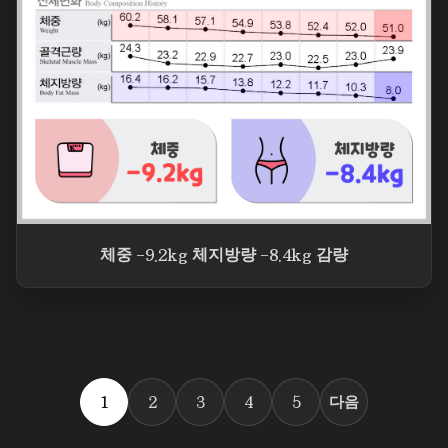
체중 -9.2kg 체지방량 -8.4kg 감량
1
2
3
4
5
다음